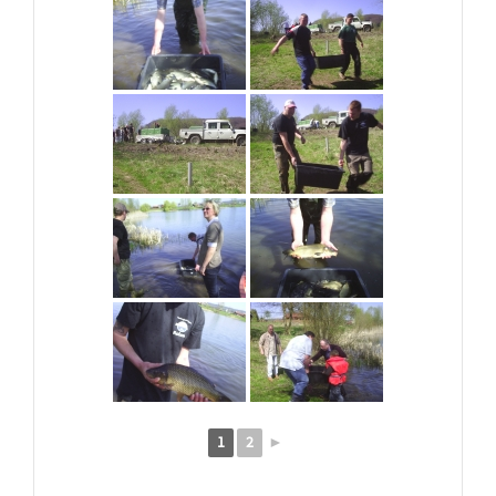
1
2
►