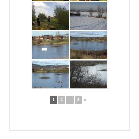
1
2
...
5
►