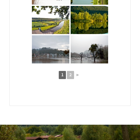
1
2
►